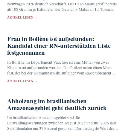
Neuwagen 2026 deutlich verschärft. Der CO2-Malus greift bereits
ab 108 Gramm je Kilometer, der Gewichts-Malus ab 1,5 Tonnen.
ARTIKEL LESEN →
Frau in Bollène tot aufgefunden:
Kandidat einer RN-unterstützten Liste
festgenommen
In Bollène im Département Vaucluse ist eine Mutter von zwei
Kindern tot aufgefunden worden. Die Polizei nahm einen Mann
fest, der bei der Kommunalwahl auf einer vom Rassemblement
National unterstützten Liste kandidiert hatte.
ARTIKEL LESEN →
Abholzung im brasilianischen
Amazonasgebiet geht deutlich zurück
Im brasilianischen Amazonasgebiet sind die
Entwaldungswarnungen zwischen August 2025 und Juli 2026 laut
Satellitendaten um 37 Prozent gesunken. Der niedrigste Wert der
verfügbaren Jahresreihe stützt den umweltpolitischen Kurs von