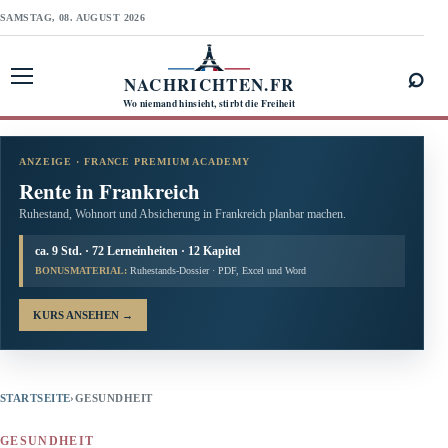
SAMSTAG, 08. AUGUST 2026
⌕
NACHRICHTEN.FR
Menü öffnen
Wo niemand hinsieht, stirbt die Freiheit
ANZEIGE · FRANCE PREMIUM ACADEMY
Rente in Frankreich
Ruhestand, Wohnort und Absicherung in Frankreich planbar machen.
ca. 9 Std. · 72 Lerneinheiten · 12 Kapitel
BONUSMATERIAL:
Ruhestands-Dossier · PDF, Excel und Word
KURS ANSEHEN
→
STARTSEITE
›
GESUNDHEIT
GESUNDHEIT