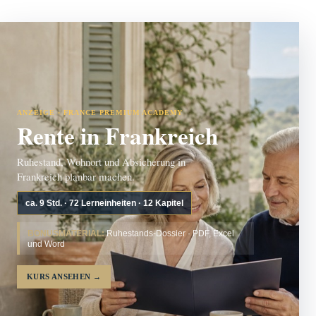
ANZEIGE · FRANCE PREMIUM ACADEMY
Rente in Frankreich
Ruhestand, Wohnort und Absicherung in
Frankreich planbar machen.
ca. 9 Std. · 72 Lerneinheiten · 12 Kapitel
BONUSMATERIAL:
Ruhestands-Dossier · PDF, Excel
und Word
KURS ANSEHEN
→