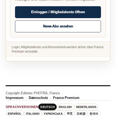
Einloggen / Mitgliedskonto öffnen
News-Abo ansehen
Login, Mitgliedskonto und Abonnement werden sicher über France
Premium verwaltet.
Copyright Editions PHOTRA, France
Impressum
·
Datenschutz
·
France Premium
DEUTSCH
ENGLISH
NEDERLANDS
SPRACHVERSIONEN
ESPAÑOL
ITALIANO
УКРАЇНСЬКА
中文
日本語
한국어