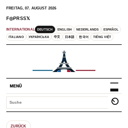
FREITAG, 07. AUGUST 2026
F
◎
P
RSS
𝕏
DEUTSCH
ENGLISH
NEDERLANDS
ESPAÑOL
INTERNATIONAL
ITALIANO
УКРАЇНСЬКА
中文
日本語
한국어
TIẾNG VIỆT
MENÜ
ZURÜCK