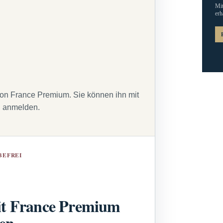
Mit
erh
von France Premium. Sie können ihn mit
g anmelden.
BEFREI
t France Premium
sen