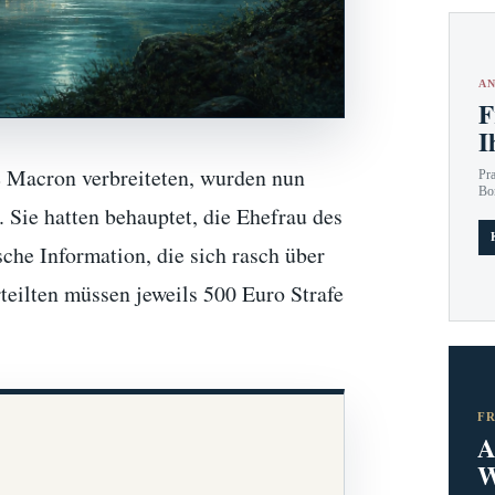
AN
F
I
e Macron verbreiteten, wurden nun
Pr
Bo
 Sie hatten behauptet, die Ehefrau des
sche Information, die sich rasch über
rteilten müssen jeweils 500 Euro Strafe
F
A
W