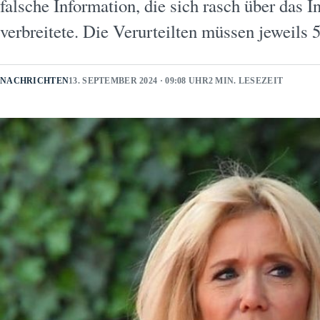
falsche Information, die sich rasch über das I
verbreitete. Die Verurteilten müssen jeweil
NACHRICHTEN
13. SEPTEMBER 2024 · 09:08 UHR
2 MIN. LESEZEIT