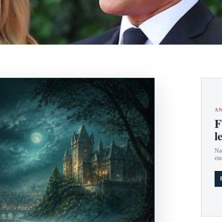
AN
F
l
Nac
ein