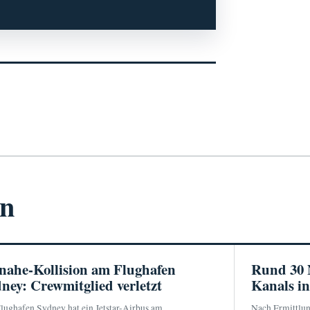
en
nahe-Kollision am Flughafen
Rund 30 
ney: Crewmitglied verletzt
Kanals in
ughafen Sydney hat ein Jetstar-Airbus am
Nach Ermittlun