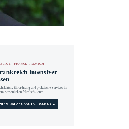
ZEIGE · FRANCE PREMIUM
rankreich intensiver
esen
hrichten, Einordnung und praktische Services in
em persönlichen Mitgliedskonto.
PREMIUM-ANGEBOTE ANSEHEN →