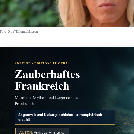
Foto: X / @BrigittteMacron
ANZEIGE · EDITIONS PHOTRA
Zauberhaftes
Frankreich
Märchen, Mythen und Legenden aus
Frankreich.
Sagenwelt und Kulturgeschichte · atmosphärisch
erzählt
AUTOR:
Andreas M. Brucker