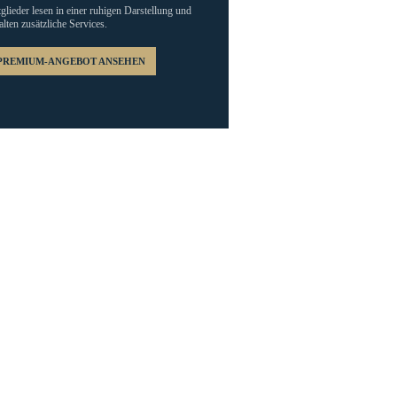
glieder lesen in einer ruhigen Darstellung und
alten zusätzliche Services.
PREMIUM-ANGEBOT ANSEHEN