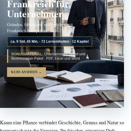
Frankreich für
Unternehmer
Gründen, führen und verhandeln – mit
Frankreich-Kompetenz.
ca. 9 Std. 45 Min. · 72 Lerneinheiten · 12 Kapitel
BONUSMATERIAL:
Unternehmer-Cockpit und
Businessplan-Paket · PDF, Excel und Word
KURS ANSEHEN
→
Kaum eine Pflanze verbindet Geschichte, Genuss und Natur so
harmonisch wie die Verveine. Ihr frischer, zitroniger Duft