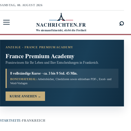
SAMSTAG, 08. AUGUST 2026
⌕
NACHRICHTEN.FR
Menü öffnen
Wo niemand hinsieht, stirbt die Freiheit
ANZEIGE · FRANCE PREMIUM ACADEMY
France Premium Academy
Praxiswissen für Ihr Leben und Ihre Entscheidungen in Frankreich.
8 vollständige Kurse · ca. 3 bis 9 Std. 45 Min.
BONUSMATERIAL:
Arbeitsbücher, Checklisten sowie editierbare PDF-, Excel- und
Word-Vorlagen
KURSE ANSEHEN
→
STARTSEITE
›
FRANKREICH