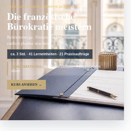
ANZEIGE · FRANCE PREMIUM ACADEMY
Die französische
Bürokratie meistern
Behördenwege, Fristen und Dokumente
endlich planbar machen.
ca. 3 Std. · 41 Lerneinheiten · 21 Praxisaufträge
BONUSMATERIAL:
Behörden-Dossier · PDF, Excel und
Word
KURS ANSEHEN
→