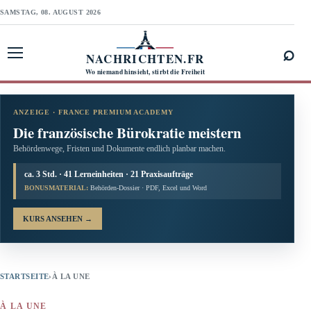
SAMSTAG, 08. AUGUST 2026
⌕
NACHRICHTEN.FR
Menü öffnen
Wo niemand hinsieht, stirbt die Freiheit
ANZEIGE · FRANCE PREMIUM ACADEMY
Die französische Bürokratie meistern
Behördenwege, Fristen und Dokumente endlich planbar machen.
ca. 3 Std. · 41 Lerneinheiten · 21 Praxisaufträge
BONUSMATERIAL:
Behörden-Dossier · PDF, Excel und Word
KURS ANSEHEN
→
STARTSEITE
›
À LA UNE
À LA UNE