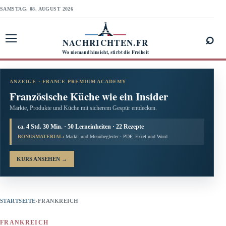
SAMSTAG, 08. AUGUST 2026
⌕
NACHRICHTEN.FR
Menü öffnen
Wo niemand hinsieht, stirbt die Freiheit
ANZEIGE · FRANCE PREMIUM ACADEMY
Französische Küche wie ein Insider
Märkte, Produkte und Küche mit sicherem Gespür entdecken.
ca. 4 Std. 30 Min. · 50 Lerneinheiten · 22 Rezepte
BONUSMATERIAL:
Markt- und Menübegleiter · PDF, Excel und Word
KURS ANSEHEN
→
STARTSEITE
›
FRANKREICH
FRANKREICH