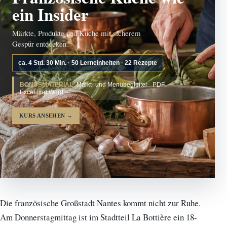
ein Insider
Märkte, Produkte und Küche mit sicherem
Gespür entdecken.
ca. 4 Std. 30 Min. · 50 Lerneinheiten · 22 Rezepte
BONUSMATERIAL:
Markt- und Menübegleiter · PDF,
Excel und Word
KURS ANSEHEN
→
Die französische Großstadt Nantes kommt nicht zur Ruhe.
Am Donnerstagmittag ist im Stadtteil La Bottière ein 18-