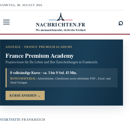
SAMSTAG, 08. AUGUST 2026
⌕
NACHRICHTEN.FR
Menü öffnen
Wo niemand hinsieht, stirbt die Freiheit
ANZEIGE · FRANCE PREMIUM ACADEMY
France Premium Academy
Praxiswissen für Ihr Leben und Ihre Entscheidungen in Frankreich.
8 vollständige Kurse · ca. 3 bis 9 Std. 45 Min.
BONUSMATERIAL:
Arbeitsbücher, Checklisten sowie editierbare PDF-, Excel- und
Word-Vorlagen
KURSE ANSEHEN
→
STARTSEITE
›
FRANKREICH