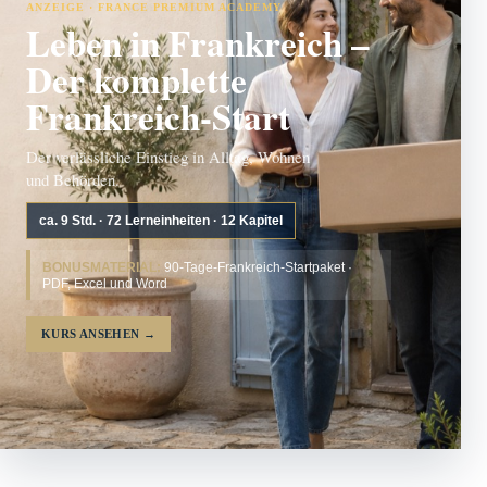
ANZEIGE · FRANCE PREMIUM ACADEMY
Leben in Frankreich –
Der komplette
Frankreich-Start
Der verlässliche Einstieg in Alltag, Wohnen
und Behörden.
ca. 9 Std. · 72 Lerneinheiten · 12 Kapitel
BONUSMATERIAL:
90-Tage-Frankreich-Startpaket ·
PDF, Excel und Word
KURS ANSEHEN
→