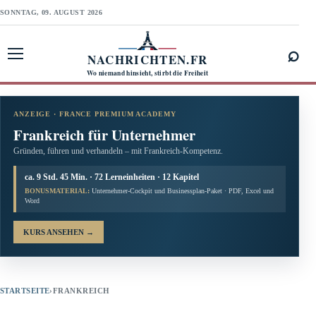
SONNTAG, 09. AUGUST 2026
⌕
NACHRICHTEN.FR
Menü öffnen
Wo niemand hinsieht, stirbt die Freiheit
ANZEIGE · FRANCE PREMIUM ACADEMY
Frankreich für Unternehmer
Gründen, führen und verhandeln – mit Frankreich-Kompetenz.
ca. 9 Std. 45 Min. · 72 Lerneinheiten · 12 Kapitel
BONUSMATERIAL:
Unternehmer-Cockpit und Businessplan-Paket · PDF, Excel und
Word
KURS ANSEHEN
→
STARTSEITE
›
FRANKREICH