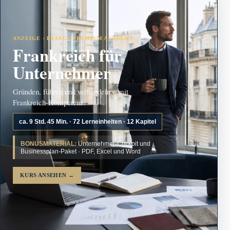
ANZEIGE · FRANCE PREMIUM ACADEMY
Frankreich für
Unternehmer
Gründen, führen und verhandeln – mit
Frankreich-Kompetenz.
ca. 9 Std. 45 Min. · 72 Lerneinheiten · 12 Kapitel
BONUSMATERIAL:
Unternehmer-Cockpit und
Businessplan-Paket · PDF, Excel und Word
KURS ANSEHEN
→