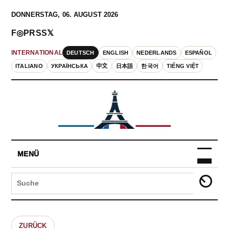
DONNERSTAG, 06. AUGUST 2026
F
◎
P
RSS
𝕏
DEUTSCH
ENGLISH
NEDERLANDS
ESPAÑOL
INTERNATIONAL
ITALIANO
УКРАЇНСЬКА
中文
日本語
한국어
TIẾNG VIỆT
MENÜ
ZURÜCK