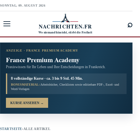
SONNTAG, 09. AUGUST 2026
⌕
NACHRICHTEN.FR
Menü öffnen
Wo niemand hinsieht, stirbt die Freiheit
ANZEIGE · FRANCE PREMIUM ACADEMY
France Premium Academy
Praxiswissen für Ihr Leben und Ihre Entscheidungen in Frankreich.
8 vollständige Kurse · ca. 3 bis 9 Std. 45 Min.
BONUSMATERIAL:
Arbeitsbücher, Checklisten sowie editierbare PDF-, Excel- und
Word-Vorlagen
KURSE ANSEHEN
→
STARTSEITE
›
ALLE ARTIKEL