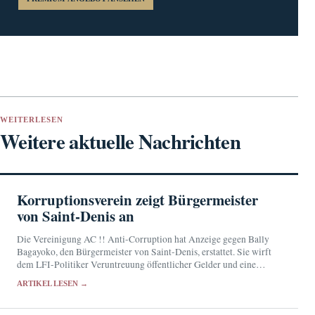
WEITERLESEN
Weitere aktuelle Nachrichten
Korruptionsverein zeigt Bürgermeister
von Saint-Denis an
Die Vereinigung AC !! Anti-Corruption hat Anzeige gegen Bally
Bagayoko, den Bürgermeister von Saint-Denis, erstattet. Sie wirft
dem LFI-Politiker Veruntreuung öffentlicher Gelder und eine
mutmaßlich fingierte Beschäftigung vor. Bagayoko bestreitet die
ARTIKEL LESEN →
Anschuldigungen.