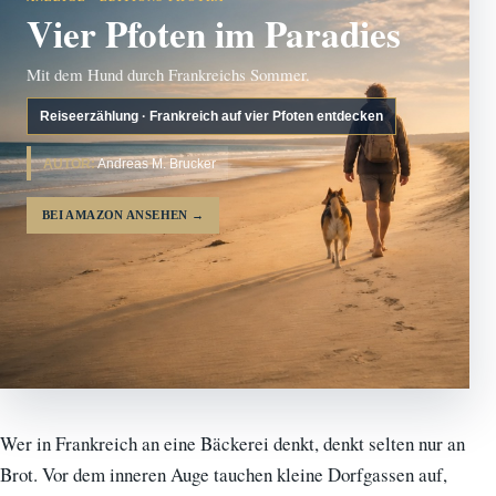
Vier Pfoten im Paradies
Mit dem Hund durch Frankreichs Sommer.
Reiseerzählung · Frankreich auf vier Pfoten entdecken
AUTOR:
Andreas M. Brucker
BEI AMAZON ANSEHEN
→
Wer in Frankreich an eine Bäckerei denkt, denkt selten nur an
Brot. Vor dem inneren Auge tauchen kleine Dorfgassen auf,