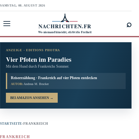
SAMSTAG, 08. AUGUST 2026
⌕
NACHRICHTEN.FR
Menü öffnen
Wo niemand hinsieht, stirbt die Freiheit
ANZEIGE · EDITIONS PHOTRA
Vier Pfoten im Paradies
Mit dem Hund durch Frankreichs Sommer.
Reiseerzählung · Frankreich auf vier Pfoten entdecken
AUTOR:
Andreas M. Brucker
BEI AMAZON ANSEHEN
→
STARTSEITE
›
FRANKREICH
FRANKREICH