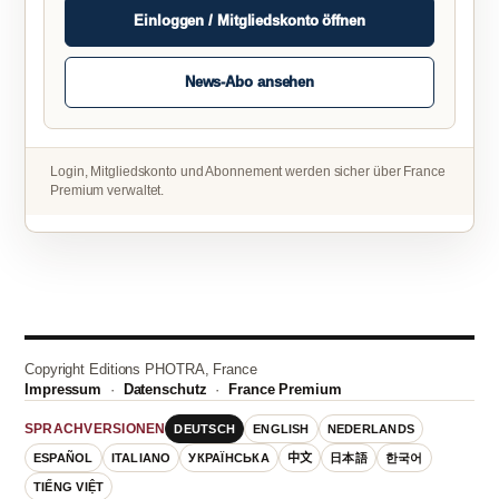
Einloggen / Mitgliedskonto öffnen
News-Abo ansehen
Login, Mitgliedskonto und Abonnement werden sicher über France
Premium verwaltet.
Copyright Editions PHOTRA, France
Impressum
·
Datenschutz
·
France Premium
DEUTSCH
ENGLISH
NEDERLANDS
SPRACHVERSIONEN
ESPAÑOL
ITALIANO
УКРАЇНСЬКА
中文
日本語
한국어
TIẾNG VIỆT