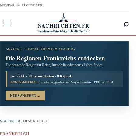
MONTAG, 10. AUGUST 2026
⌕
NACHRICHTEN.FR
Menü öffnen
Wo niemand hinsieht, stirbt die Freiheit
ANZEIGE · FRANCE PREMIUM ACADEMY
Die Regionen Frankreichs entdecken
Die passende Region für Reise, Immobilie oder neues Leben finden.
ca. 3 Std. · 38 Lerneinheiten · 9 Kapitel
BONUSMATERIAL:
Entscheidungsordner und Vergleichsmatrix · PDF und Excel
KURS ANSEHEN
→
STARTSEITE
›
FRANKREICH
FRANKREICH