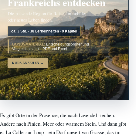
Frankreichs entdecken
Die passende Region für Reise, Immobilie
oder neues Leben finden.
ca. 3 Std. · 38 Lerneinheiten · 9 Kapitel
BONUSMATERIAL:
Entscheidungsordner und
Vergleichsmatrix · PDF und Excel
KURS ANSEHEN
→
Es gibt Orte in der Provence, die nach Lavendel riechen.
Andere nach Pinien, Meer oder warmem Stein. Und dann gibt
es La Colle-sur-Loup – ein Dorf unweit von Grasse, das im