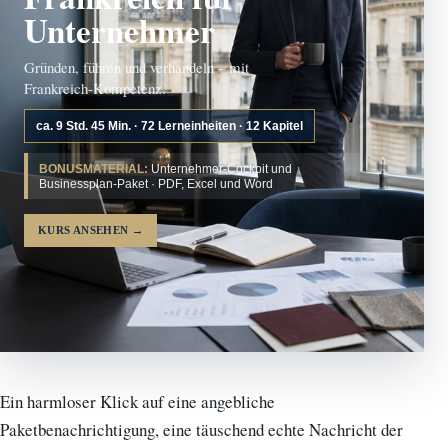
Unternehmer
Gründen, führen und verhandeln – mit
Frankreich-Kompetenz.
ca. 9 Std. 45 Min. · 72 Lerneinheiten · 12 Kapitel
BONUSMATERIAL:
Unternehmer-Cockpit und
Businessplan-Paket · PDF, Excel und Word
KURS ANSEHEN
→
Ein harmloser Klick auf eine angebliche
Paketbenachrichtigung, eine täuschend echte Nachricht der