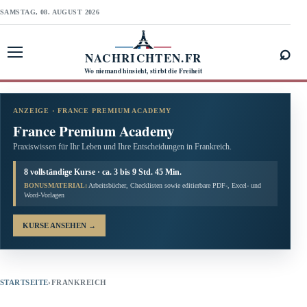
SAMSTAG, 08. AUGUST 2026
⌕
NACHRICHTEN.FR
Menü öffnen
Wo niemand hinsieht, stirbt die Freiheit
ANZEIGE · FRANCE PREMIUM ACADEMY
France Premium Academy
Praxiswissen für Ihr Leben und Ihre Entscheidungen in Frankreich.
8 vollständige Kurse · ca. 3 bis 9 Std. 45 Min.
BONUSMATERIAL:
Arbeitsbücher, Checklisten sowie editierbare PDF-, Excel- und
Word-Vorlagen
KURSE ANSEHEN
→
STARTSEITE
›
FRANKREICH