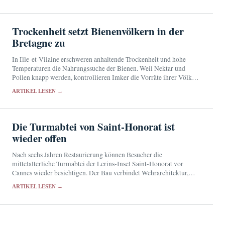
Trockenheit setzt Bienenvölkern in der
Bretagne zu
In Ille-et-Vilaine erschweren anhaltende Trockenheit und hohe
Temperaturen die Nahrungssuche der Bienen. Weil Nektar und
Pollen knapp werden, kontrollieren Imker die Vorräte ihrer Völker
besonders sorgfältig.
ARTIKEL LESEN →
Die Turmabtei von Saint-Honorat ist
wieder offen
Nach sechs Jahren Restaurierung können Besucher die
mittelalterliche Turmabtei der Lerins-Insel Saint-Honorat vor
Cannes wieder besichtigen. Der Bau verbindet Wehrarchitektur,
klösterliches Leben und zeitgenössische Kunst.
ARTIKEL LESEN →