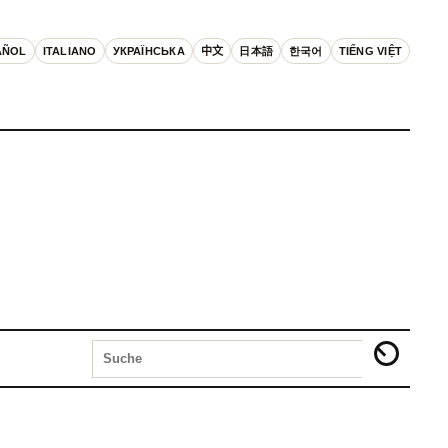
AÑOL
ITALIANO
УКРАЇНСЬКА
中文
日本語
한국어
TIẾNG VIỆT