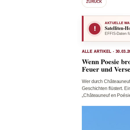
ZURÜCK
AKTUELLE WA
Satelliten-H
!
EFFIS-Daten fü
ALLE ARTIKEL · 30.03.2
Wenn Poesie bro
Feuer und Vers
Wer durch Châteauneuf-G
Geschichten flüstert. E
„Châteauneuf en Poésie