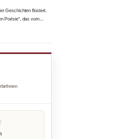
er Geschichten flüstert.
en Poésie“, das vom...
befreien
n