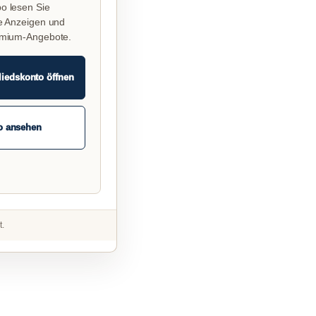
o lesen Sie
e Anzeigen und
emium-Angebote.
liedskonto öffnen
o ansehen
t.