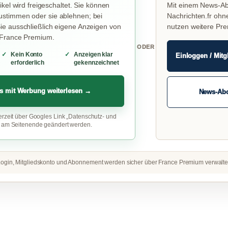
ikel wird freigeschaltet. Sie können
Mit einem News-Ab
stimmen oder sie ablehnen; bei
Nachrichten.fr ohn
e ausschließlich eigene Anzeigen von
nutzen weitere Pr
 France Premium.
ODER
Kein Konto
Anzeigen klar
Einloggen / Mitg
erforderlich
gekennzeichnet
s mit Werbung weiterlesen →
News-Ab
erzeit über Googles Link „Datenschutz- und
“ am Seitenende geändert werden.
ogin, Mitgliedskonto und Abonnement werden sicher über France Premium verwalte