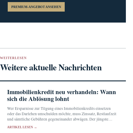
PREMIUM-ANGEBOT ANSEHEN
WEITERLESEN
Weitere aktuelle Nachrichten
Immobilienkredit neu verhandeln: Wann
sich die Ablösung lohnt
Wer Ersparnisse zur Tilgung eines Immobilienkredits einsetzen
oder das Darlehen umschulden möchte, muss Zinssatz, Restlaufzeit
und sämtliche Gebühren gegeneinander abwägen. Der jüngste
Zinsvergleich erlaubt keine pauschale Empfehlung.
ARTIKEL LESEN →