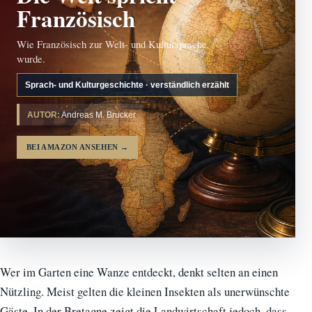
Französisch
Wie Französisch zur Welt- und Kultursprache
wurde.
Sprach- und Kulturgeschichte · verständlich erzählt
AUTOR:
Andreas M. Brucker
BEI AMAZON ANSEHEN
→
Wer im Garten eine Wanze entdeckt, denkt selten an einen
Nützling. Meist gelten die kleinen Insekten als unerwünschte
Gäste. In der Bretagne zeigt die Landwirtschaft jedoch, dass