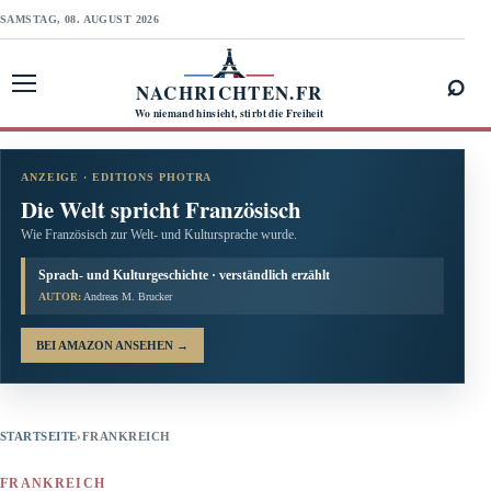
SAMSTAG, 08. AUGUST 2026
⌕
NACHRICHTEN.FR
Menü öffnen
Wo niemand hinsieht, stirbt die Freiheit
ANZEIGE · EDITIONS PHOTRA
Die Welt spricht Französisch
Wie Französisch zur Welt- und Kultursprache wurde.
Sprach- und Kulturgeschichte · verständlich erzählt
AUTOR:
Andreas M. Brucker
BEI AMAZON ANSEHEN
→
STARTSEITE
›
FRANKREICH
FRANKREICH