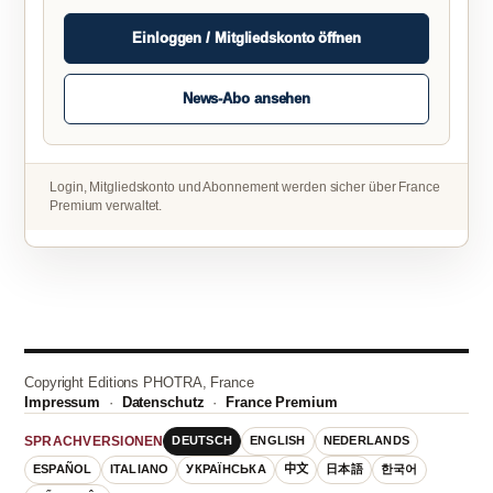
Einloggen / Mitgliedskonto öffnen
News-Abo ansehen
Login, Mitgliedskonto und Abonnement werden sicher über France
Premium verwaltet.
Copyright Editions PHOTRA, France
Impressum
·
Datenschutz
·
France Premium
DEUTSCH
ENGLISH
NEDERLANDS
SPRACHVERSIONEN
ESPAÑOL
ITALIANO
УКРАЇНСЬКА
中文
日本語
한국어