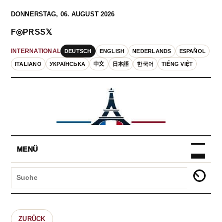
DONNERSTAG, 06. AUGUST 2026
F
◎
P
RSS
𝕏
DEUTSCH
ENGLISH
NEDERLANDS
ESPAÑOL
INTERNATIONAL
ITALIANO
УКРАЇНСЬКА
中文
日本語
한국어
TIẾNG VIỆT
MENÜ
ZURÜCK