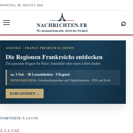
SONNTAG, 09. AUGUST 2026
⌕
NACHRICHTEN.FR
Menü öffnen
Wo niemand hinsieht, stirbt die Freiheit
ANZEIGE · FRANCE PREMIUM ACADEMY
Die Regionen Frankreichs entdecken
Die passende Region für Reise, Immobilie oder neues Leben finden.
ca. 3 Std. · 38 Lerneinheiten · 9 Kapitel
BONUSMATERIAL:
Entscheidungsordner und Vergleichsmatrix · PDF und Excel
KURS ANSEHEN
→
STARTSEITE
›
À LA UNE
À LA UNE