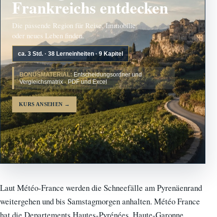
Frankreichs entdecken
Die passende Region für Reise, Immobilie
oder neues Leben finden.
ca. 3 Std. · 38 Lerneinheiten · 9 Kapitel
BONUSMATERIAL:
Entscheidungsordner und
Vergleichsmatrix · PDF und Excel
KURS ANSEHEN
→
Laut Météo-France werden die Schneefälle am Pyrenäenrand
weitergehen und bis Samstagmorgen anhalten. Météo France
hat die Departements Hautes-Pyrénées, Haute-Garonne,