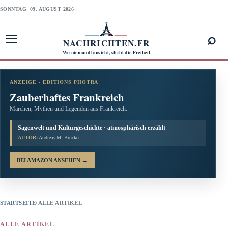
SONNTAG, 09. AUGUST 2026
⌕
NACHRICHTEN.FR
Menü öffnen
Wo niemand hinsieht, stirbt die Freiheit
ANZEIGE · EDITIONS PHOTRA
Zauberhaftes Frankreich
Märchen, Mythen und Legenden aus Frankreich.
Sagenwelt und Kulturgeschichte · atmosphärisch erzählt
AUTOR:
Andreas M. Brucker
BEI AMAZON ANSEHEN
→
STARTSEITE
›
ALLE ARTIKEL
ALLE ARTIKEL