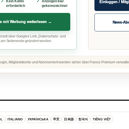
Kein Konto
Anzeigen klar
Einloggen / Mitg
erforderlich
gekennzeichnet
s mit Werbung weiterlesen →
News-Ab
erzeit über Googles Link „Datenschutz- und
“ am Seitenende geändert werden.
ogin, Mitgliedskonto und Abonnement werden sicher über France Premium verwalte
OL
ITALIANO
УКРАЇНСЬКА
中文
日本語
한국어
TIẾNG VIỆT