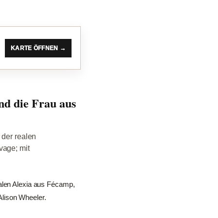
KARTE ÖFFNEN →
d die Frau aus
 der realen
vage; mit
ealen Alexia aus Fécamp,
Alison Wheeler.