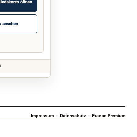
liedskonto öffnen
o ansehen
t.
Impressum
·
Datenschutz
·
France Premium