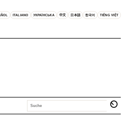
AÑOL
ITALIANO
УКРАЇНСЬКА
中文
日本語
한국어
TIẾNG VIỆT