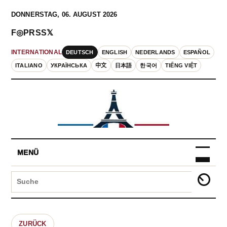
DONNERSTAG, 06. AUGUST 2026
F
◎
P
RSS
𝕏
DEUTSCH
ENGLISH
NEDERLANDS
ESPAÑOL
INTERNATIONAL
ITALIANO
УКРАЇНСЬКА
中文
日本語
한국어
TIẾNG VIỆT
MENÜ
ZURÜCK