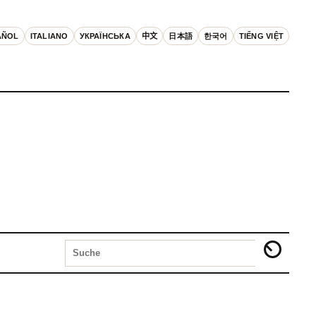
AÑOL
ITALIANO
УКРАЇНСЬКА
中文
日本語
한국어
TIẾNG VIỆT