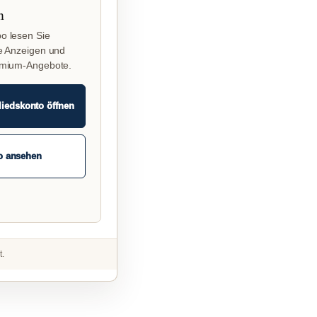
n
o lesen Sie
e Anzeigen und
emium-Angebote.
liedskonto öffnen
o ansehen
t.