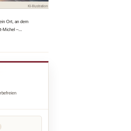
KI-Illustration
 ein Ort, an dem
-Michel –...
befreien