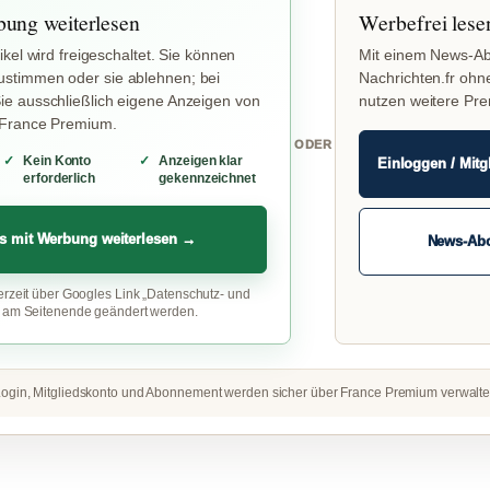
bung weiterlesen
Werbefrei lese
ikel wird freigeschaltet. Sie können
Mit einem News-Ab
stimmen oder sie ablehnen; bei
Nachrichten.fr ohn
e ausschließlich eigene Anzeigen von
nutzen weitere Pr
 France Premium.
ODER
Kein Konto
Anzeigen klar
Einloggen / Mitg
erforderlich
gekennzeichnet
s mit Werbung weiterlesen →
News-Ab
erzeit über Googles Link „Datenschutz- und
“ am Seitenende geändert werden.
ogin, Mitgliedskonto und Abonnement werden sicher über France Premium verwalte