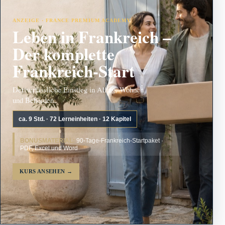
ANZEIGE · FRANCE PREMIUM ACADEMY
Leben in Frankreich –
Der komplette
Frankreich-Start
Der verlässliche Einstieg in Alltag, Wohnen
und Behörden.
ca. 9 Std. · 72 Lerneinheiten · 12 Kapitel
BONUSMATERIAL:
90-Tage-Frankreich-Startpaket ·
PDF, Excel und Word
KURS ANSEHEN
→