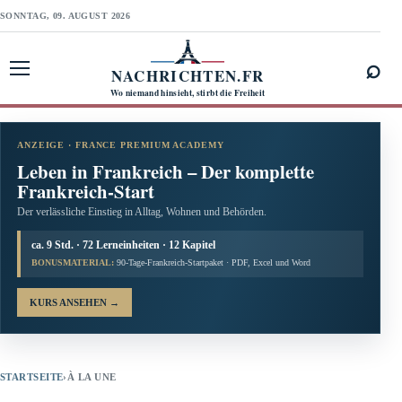
SONNTAG, 09. AUGUST 2026
⌕
NACHRICHTEN.FR
Menü öffnen
Wo niemand hinsieht, stirbt die Freiheit
ANZEIGE · FRANCE PREMIUM ACADEMY
Leben in Frankreich – Der komplette
Frankreich-Start
Der verlässliche Einstieg in Alltag, Wohnen und Behörden.
ca. 9 Std. · 72 Lerneinheiten · 12 Kapitel
BONUSMATERIAL:
90-Tage-Frankreich-Startpaket · PDF, Excel und Word
KURS ANSEHEN
→
STARTSEITE
›
À LA UNE