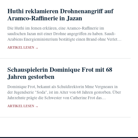
Huthi reklamieren Drohnenangriff auf
Aramco-Raffinerie in Jazan
Die Huthi im Jemen erklären, eine Aramco-Raffinerie im
saudischen Jazan mit einer Drohne angegriffen zu haben. Saudi-
Arabiens Energieministerium bestätigte einen Brand ohne Verletzte,
ließ dessen Ursache jedoch offen.
ARTIKEL LESEN →
Schauspielerin Dominique Frot mit 68
Jahren gestorben
Dominique Frot, bekannt als Schuldirektorin Mme Vergneaux in
der Jugendserie "Soda", ist im Alter von 68 Jahren gestorben. Über
Jahrzehnte prägte die Schwester von Catherine Frot das
französische Kino und Fernsehen mit markanten Nebenrollen.
ARTIKEL LESEN →