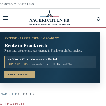
SONNTAG, 09. AUGUST 2026
⌕
NACHRICHTEN.FR
Menü öffnen
Wo niemand hinsieht, stirbt die Freiheit
ANZEIGE · FRANCE PREMIUM ACADEMY
Rente in Frankreich
Ruhestand, Wohnort und Absicherung in Frankreich planbar machen.
ca. 9 Std. · 72 Lerneinheiten · 12 Kapitel
BONUSMATERIAL:
Ruhestands-Dossier · PDF, Excel und Word
KURS ANSEHEN
→
STARTSEITE
›
ALLE ARTIKEL
ALLE ARTIKEL