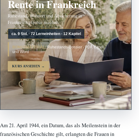
Rente in Frankreich
Ruhestand, Wohnort und Absicherung in
Frankreich planbar machen.
ca. 9 Std. · 72 Lerneinheiten · 12 Kapitel
BONUSMATERIAL:
Ruhestands-Dossier · PDF, Excel
und Word
KURS ANSEHEN
→
Am 21. April 1944, ein Datum, das als Meilenstein in der
französischen Geschichte gilt, erlangten die Frauen in