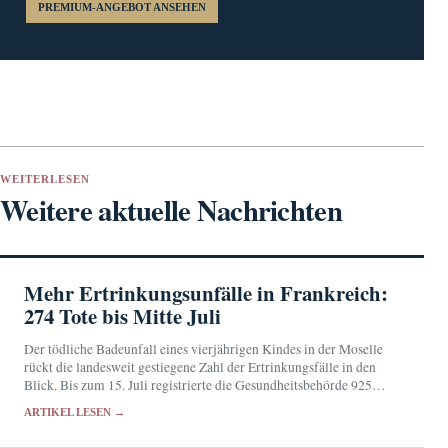
PREMIUM-ANGEBOT ANSEHEN
WEITERLESEN
Weitere aktuelle Nachrichten
Mehr Ertrinkungsunfälle in Frankreich:
274 Tote bis Mitte Juli
Der tödliche Badeunfall eines vierjährigen Kindes in der Moselle
rückt die landesweit gestiegene Zahl der Ertrinkungsfälle in den
Blick. Bis zum 15. Juli registrierte die Gesundheitsbehörde 925
Unfälle im Wasser; 274 Menschen starben noch…
ARTIKEL LESEN →