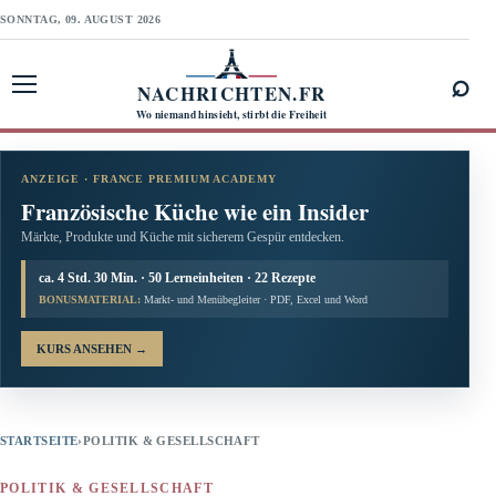
SONNTAG, 09. AUGUST 2026
⌕
NACHRICHTEN.FR
Menü öffnen
Wo niemand hinsieht, stirbt die Freiheit
ANZEIGE · FRANCE PREMIUM ACADEMY
Französische Küche wie ein Insider
Märkte, Produkte und Küche mit sicherem Gespür entdecken.
ca. 4 Std. 30 Min. · 50 Lerneinheiten · 22 Rezepte
BONUSMATERIAL:
Markt- und Menübegleiter · PDF, Excel und Word
KURS ANSEHEN
→
STARTSEITE
›
POLITIK & GESELLSCHAFT
POLITIK & GESELLSCHAFT