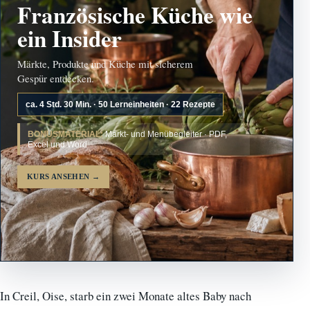
Französische Küche wie
ein Insider
Märkte, Produkte und Küche mit sicherem
Gespür entdecken.
ca. 4 Std. 30 Min. · 50 Lerneinheiten · 22 Rezepte
BONUSMATERIAL:
Markt- und Menübegleiter · PDF,
Excel und Word
KURS ANSEHEN
→
In Creil, Oise, starb ein zwei Monate altes Baby nach