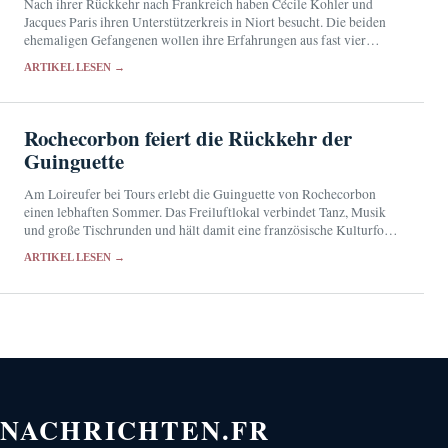
Nach ihrer Rückkehr nach Frankreich haben Cécile Kohler und
Jacques Paris ihren Unterstützerkreis in Niort besucht. Die beiden
ehemaligen Gefangenen wollen ihre Erfahrungen aus fast vier
Jahren im Iran in einem Buch festhalten.
ARTIKEL LESEN →
Rochecorbon feiert die Rückkehr der
Guinguette
Am Loireufer bei Tours erlebt die Guinguette von Rochecorbon
einen lebhaften Sommer. Das Freiluftlokal verbindet Tanz, Musik
und große Tischrunden und hält damit eine französische Kulturform
gegenwärtig.
ARTIKEL LESEN →
NACHRICHTEN.FR