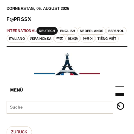
DONNERSTAG, 06. AUGUST 2026
F
◎
P
RSS
𝕏
DEUTSCH
ENGLISH
NEDERLANDS
ESPAÑOL
INTERNATIONAL
ITALIANO
УКРАЇНСЬКА
中文
日本語
한국어
TIẾNG VIỆT
MENÜ
ZURÜCK