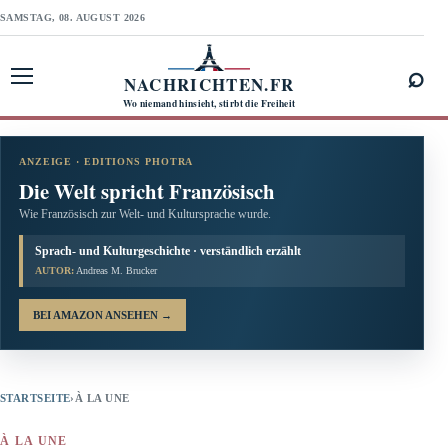
SAMSTAG, 08. AUGUST 2026
⌕
NACHRICHTEN.FR
Menü öffnen
Wo niemand hinsieht, stirbt die Freiheit
ANZEIGE · EDITIONS PHOTRA
Die Welt spricht Französisch
Wie Französisch zur Welt- und Kultursprache wurde.
Sprach- und Kulturgeschichte · verständlich erzählt
AUTOR:
Andreas M. Brucker
BEI AMAZON ANSEHEN
→
STARTSEITE
›
À LA UNE
À LA UNE