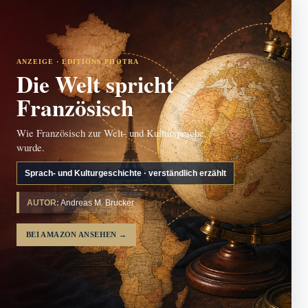
ANZEIGE · EDITIONS PHOTRA
Die Welt spricht
Französisch
Wie Französisch zur Welt- und Kultursprache
wurde.
Sprach- und Kulturgeschichte · verständlich erzählt
AUTOR:
Andreas M. Brucker
BEI AMAZON ANSEHEN
→