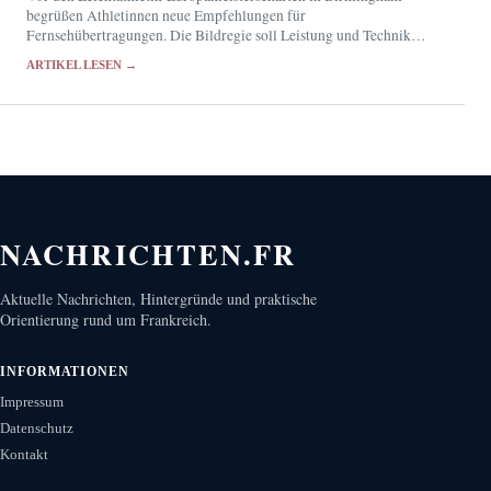
begrüßen Athletinnen neue Empfehlungen für
Fernsehübertragungen. Die Bildregie soll Leistung und Technik
zeigen, statt Sportlerinnen durch suggestive Perspektiven auf ihren
ARTIKEL LESEN →
Körper zu reduzieren.
NACHRICHTEN.FR
Aktuelle Nachrichten, Hintergründe und praktische
Orientierung rund um Frankreich.
INFORMATIONEN
Impressum
Datenschutz
Kontakt