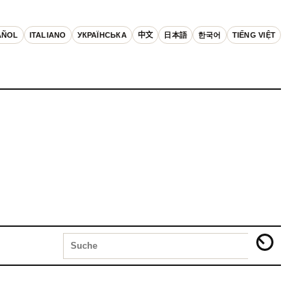
AÑOL
ITALIANO
УКРАЇНСЬКА
中文
日本語
한국어
TIẾNG VIỆT