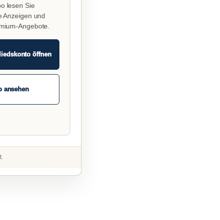
o lesen Sie
e Anzeigen und
emium-Angebote.
liedskonto öffnen
o ansehen
t.