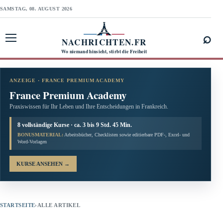
SAMSTAG, 08. AUGUST 2026
⌕
NACHRICHTEN.FR
Menü öffnen
Wo niemand hinsieht, stirbt die Freiheit
ANZEIGE · FRANCE PREMIUM ACADEMY
France Premium Academy
Praxiswissen für Ihr Leben und Ihre Entscheidungen in Frankreich.
8 vollständige Kurse · ca. 3 bis 9 Std. 45 Min.
BONUSMATERIAL:
Arbeitsbücher, Checklisten sowie editierbare PDF-, Excel- und
Word-Vorlagen
KURSE ANSEHEN
→
STARTSEITE
›
ALLE ARTIKEL