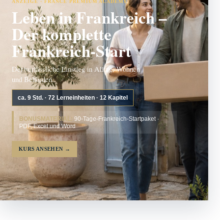
ANZEIGE · FRANCE PREMIUM ACADEMY
Leben in Frankreich –
Der komplette
Frankreich-Start
Der verlässliche Einstieg in Alltag, Wohnen
und Behörden.
ca. 9 Std. · 72 Lerneinheiten · 12 Kapitel
BONUSMATERIAL:
90-Tage-Frankreich-Startpaket ·
PDF, Excel und Word
KURS ANSEHEN
→