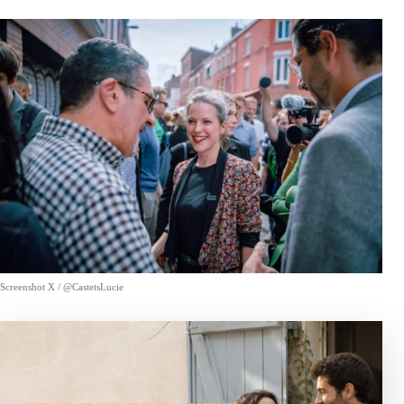
Screenshot X / @CastetsLucie