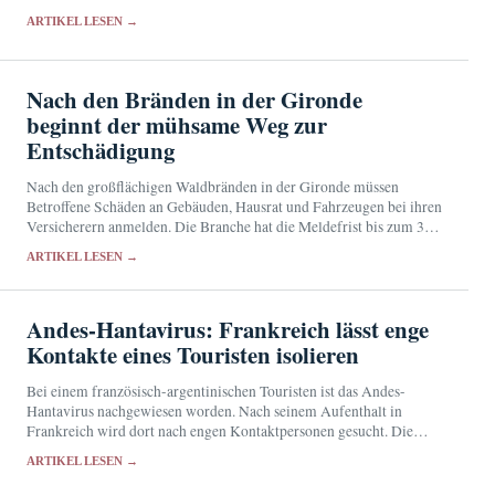
sowie Licht- und Tonsignalen sollen sie Angreifer stören und der
ARTIKEL LESEN →
Polizei…
Nach den Bränden in der Gironde
beginnt der mühsame Weg zur
Entschädigung
Nach den großflächigen Waldbränden in der Gironde müssen
Betroffene Schäden an Gebäuden, Hausrat und Fahrzeugen bei ihren
Versicherern anmelden. Die Branche hat die Meldefrist bis zum 31.
August verlängert und Hilfen für die vorübergehende…
ARTIKEL LESEN →
Andes-Hantavirus: Frankreich lässt enge
Kontakte eines Touristen isolieren
Bei einem französisch-argentinischen Touristen ist das Andes-
Hantavirus nachgewiesen worden. Nach seinem Aufenthalt in
Frankreich wird dort nach engen Kontaktpersonen gesucht. Die
Behörden halten das Übertragungsrisiko für sehr gering.
ARTIKEL LESEN →