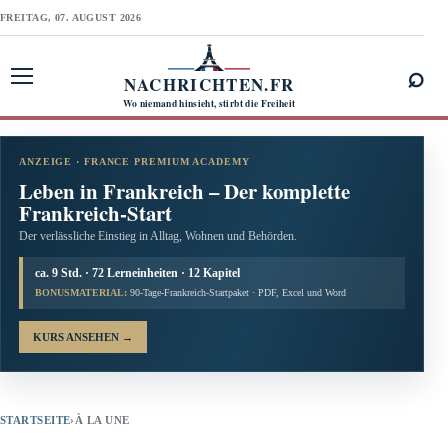
FREITAG, 07. AUGUST 2026
⌕
NACHRICHTEN.FR
Menü öffnen
Wo niemand hinsieht, stirbt die Freiheit
ANZEIGE · FRANCE PREMIUM ACADEMY
Leben in Frankreich – Der komplette
Frankreich-Start
Der verlässliche Einstieg in Alltag, Wohnen und Behörden.
ca. 9 Std. · 72 Lerneinheiten · 12 Kapitel
BONUSMATERIAL:
90-Tage-Frankreich-Startpaket · PDF, Excel und Word
KURS ANSEHEN
→
STARTSEITE
›
À LA UNE