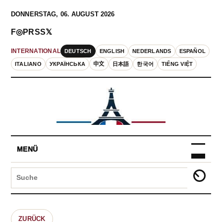
DONNERSTAG, 06. AUGUST 2026
F
◎
P
RSS
𝕏
DEUTSCH
ENGLISH
NEDERLANDS
ESPAÑOL
INTERNATIONAL
ITALIANO
УКРАЇНСЬКА
中文
日本語
한국어
TIẾNG VIỆT
MENÜ
ZURÜCK