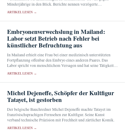
Minderjährige in den Blick. Berichte nennen verzögerte
Aktenübergaben, mangelnde Kontrolle und knappe Ressourcen.
ARTIKEL LESEN →
Embryonenverwechslung in Mailand:
Labor setzt Betrieb nach Fehler bei
künstlicher Befruchtung aus
In Mailand erhielt eine Frau bei einer medizinisch unterstützten
Fortpflanzung offenbar den Embryo eines anderen Paares. Das
Labor spricht von menschlichem Versagen und hat seine Tätigkeit
für mindestens 15 Tage ausgesetzt.
ARTIKEL LESEN →
Michel Dejeneffe, Schöpfer der Kultfigur
Tatayet, ist gestorben
Der belgische Bauchredner Michel Dejeneffe machte Tatayet im
französischsprachigen Fernsehen zur Kultfigur. Seine Kunst
verband technische Präzision mit Frechheit und zärtlicher Komik.
ARTIKEL LESEN →