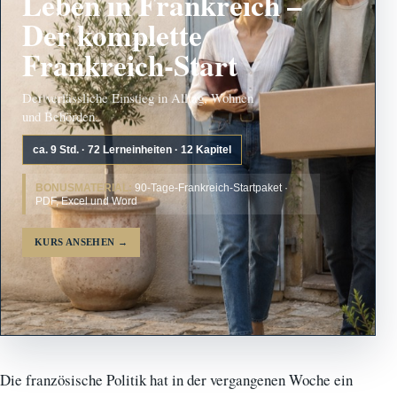
Leben in Frankreich –
Der komplette
Frankreich-Start
Der verlässliche Einstieg in Alltag, Wohnen
und Behörden.
ca. 9 Std. · 72 Lerneinheiten · 12 Kapitel
BONUSMATERIAL:
90-Tage-Frankreich-Startpaket ·
PDF, Excel und Word
KURS ANSEHEN
→
Die französische Politik hat in der vergangenen Woche ein