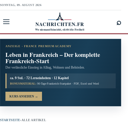
SONNTAG, 09. AUGUST 2026
⌕
NACHRICHTEN.FR
Menü öffnen
Wo niemand hinsieht, stirbt die Freiheit
ANZEIGE · FRANCE PREMIUM ACADEMY
Leben in Frankreich – Der komplette
Frankreich-Start
Der verlässliche Einstieg in Alltag, Wohnen und Behörden.
ca. 9 Std. · 72 Lerneinheiten · 12 Kapitel
BONUSMATERIAL:
90-Tage-Frankreich-Startpaket · PDF, Excel und Word
KURS ANSEHEN
→
STARTSEITE
›
ALLE ARTIKEL