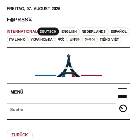
FREITAG, 07. AUGUST 2026
F
◎
P
RSS
𝕏
DEUTSCH
ENGLISH
NEDERLANDS
ESPAÑOL
INTERNATIONAL
ITALIANO
УКРАЇНСЬКА
中文
日本語
한국어
TIẾNG VIỆT
MENÜ
ZURÜCK