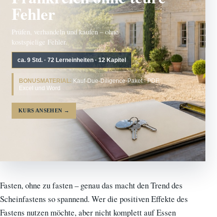
Fehler
Prüfen, verhandeln und kaufen – ohne
kostspielige Fehler.
ca. 9 Std. · 72 Lerneinheiten · 12 Kapitel
BONUSMATERIAL:
Kauf-Due-Diligence-Paket · PDF,
Excel und Word
KURS ANSEHEN
→
Fasten, ohne zu fasten – genau das macht den Trend des
Scheinfastens so spannend. Wer die positiven Effekte des
Fastens nutzen möchte, aber nicht komplett auf Essen