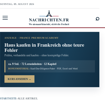
SONNTAG, 09. AUGUST 2026
⌕
NACHRICHTEN.FR
Menü öffnen
Wo niemand hinsieht, stirbt die Freiheit
ANZEIGE · FRANCE PREMIUM ACADEMY
Haus kaufen in Frankreich ohne teure
Fehler
Prüfen, verhandeln und kaufen – ohne kostspielige Fehler.
ca. 9 Std. · 72 Lerneinheiten · 12 Kapitel
BONUSMATERIAL:
Kauf-Due-Diligence-Paket · PDF, Excel und Word
KURS ANSEHEN
→
STARTSEITE
›
ALLE ARTIKEL