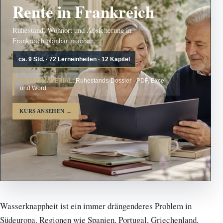
Rente in Frankreich
Ruhestand, Wohnort und Absicherung in
Frankreich planbar machen.
ca. 9 Std. · 72 Lerneinheiten · 12 Kapitel
BONUSMATERIAL:
Ruhestands-Dossier · PDF, Excel
und Word
KURS ANSEHEN
→
Wasserknappheit ist ein immer drängenderes Problem in
Südeuropa. Regionen wie Spanien, Portugal, Griechenland,