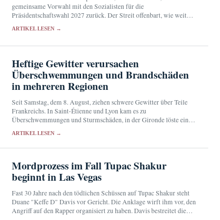
gemeinsame Vorwahl mit den Sozialisten für die
Präsidentschaftswahl 2027 zurück. Der Streit offenbart, wie weit
Frankreichs Mitte und die bürgerliche Rechte von einem
ARTIKEL LESEN →
gemeinsamen Kandidaten entfernt…
Heftige Gewitter verursachen
Überschwemmungen und Brandschäden
in mehreren Regionen
Seit Samstag, dem 8. August, ziehen schwere Gewitter über Teile
Frankreichs. In Saint-Étienne und Lyon kam es zu
Überschwemmungen und Sturmschäden, in der Gironde löste ein
Blitzschlag einen Brand aus.
ARTIKEL LESEN →
Mordprozess im Fall Tupac Shakur
beginnt in Las Vegas
Fast 30 Jahre nach den tödlichen Schüssen auf Tupac Shakur steht
Duane "Keffe D" Davis vor Gericht. Die Anklage wirft ihm vor, den
Angriff auf den Rapper organisiert zu haben. Davis bestreitet die
Vorwürfe.