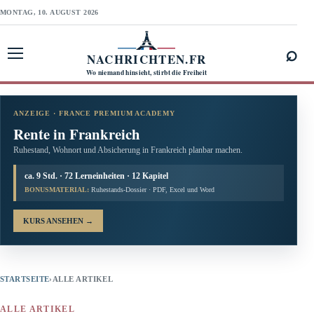
MONTAG, 10. AUGUST 2026
⌕
NACHRICHTEN.FR
Menü öffnen
Wo niemand hinsieht, stirbt die Freiheit
ANZEIGE · FRANCE PREMIUM ACADEMY
Rente in Frankreich
Ruhestand, Wohnort und Absicherung in Frankreich planbar machen.
ca. 9 Std. · 72 Lerneinheiten · 12 Kapitel
BONUSMATERIAL:
Ruhestands-Dossier · PDF, Excel und Word
KURS ANSEHEN
→
STARTSEITE
›
ALLE ARTIKEL
ALLE ARTIKEL