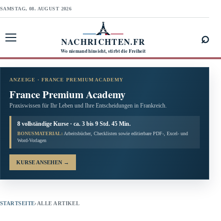
SAMSTAG, 08. AUGUST 2026
⌕
NACHRICHTEN.FR
Menü öffnen
Wo niemand hinsieht, stirbt die Freiheit
ANZEIGE · FRANCE PREMIUM ACADEMY
France Premium Academy
Praxiswissen für Ihr Leben und Ihre Entscheidungen in Frankreich.
8 vollständige Kurse · ca. 3 bis 9 Std. 45 Min.
BONUSMATERIAL:
Arbeitsbücher, Checklisten sowie editierbare PDF-, Excel- und
Word-Vorlagen
KURSE ANSEHEN
→
STARTSEITE
›
ALLE ARTIKEL