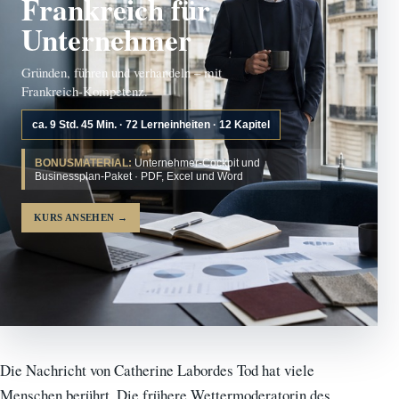
Frankreich für
Unternehmer
Gründen, führen und verhandeln – mit
Frankreich-Kompetenz.
ca. 9 Std. 45 Min. · 72 Lerneinheiten · 12 Kapitel
BONUSMATERIAL:
Unternehmer-Cockpit und
Businessplan-Paket · PDF, Excel und Word
KURS ANSEHEN
→
Die Nachricht von Catherine Labordes Tod hat viele
Menschen berührt. Die frühere Wettermoderatorin des