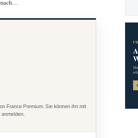
d nach…
F
A
W
Mit
erh
von France Premium. Sie können ihn mit
g anmelden.