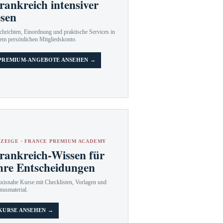
rankreich intensiver
esen
hrichten, Einordnung und praktische Services in
em persönlichen Mitgliedskonto.
PREMIUM-ANGEBOTE ANSEHEN →
ZEIGE · FRANCE PREMIUM ACADEMY
rankreich-Wissen für
hre Entscheidungen
axisnahe Kurse mit Checklisten, Vorlagen und
nusmaterial.
KURSE ANSEHEN →