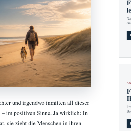
F
l
Nac
ein
AN
F
I
hter und irgendwo inmitten all dieser
Pr
– im positiven Sinne. Ja wirklich: In
Bo
at, sie zieht die Menschen in ihren