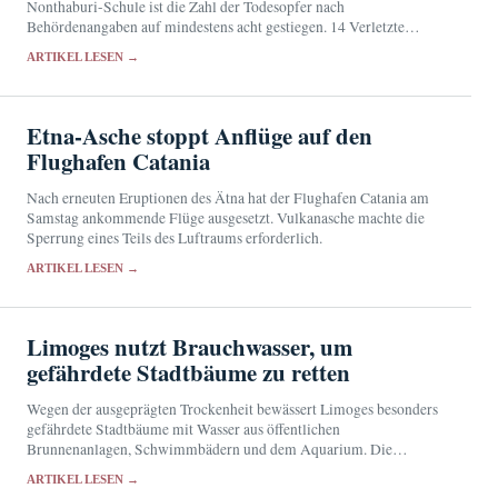
Nonthaburi-Schule ist die Zahl der Todesopfer nach
Behördenangaben auf mindestens acht gestiegen. 14 Verletzte
werden weiterhin im Krankenhaus behandelt.
ARTIKEL LESEN →
Etna-Asche stoppt Anflüge auf den
Flughafen Catania
Nach erneuten Eruptionen des Ätna hat der Flughafen Catania am
Samstag ankommende Flüge ausgesetzt. Vulkanasche machte die
Sperrung eines Teils des Luftraums erforderlich.
ARTIKEL LESEN →
Limoges nutzt Brauchwasser, um
gefährdete Stadtbäume zu retten
Wegen der ausgeprägten Trockenheit bewässert Limoges besonders
gefährdete Stadtbäume mit Wasser aus öffentlichen
Brunnenanlagen, Schwimmbädern und dem Aquarium. Die
Reserven werden allerdings knapp.
ARTIKEL LESEN →