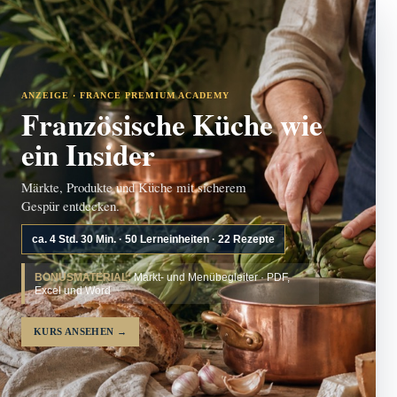
ANZEIGE · FRANCE PREMIUM ACADEMY
Französische Küche wie
ein Insider
Märkte, Produkte und Küche mit sicherem
Gespür entdecken.
ca. 4 Std. 30 Min. · 50 Lerneinheiten · 22 Rezepte
BONUSMATERIAL:
Markt- und Menübegleiter · PDF,
Excel und Word
KURS ANSEHEN
→