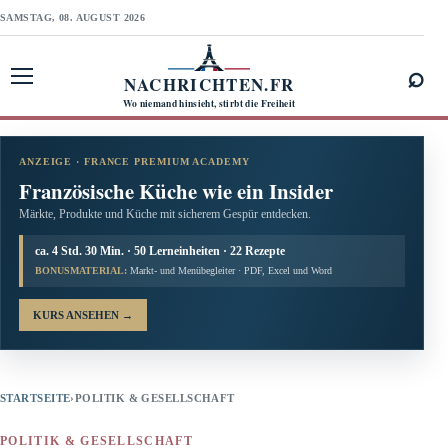
SAMSTAG, 08. AUGUST 2026
⌕
NACHRICHTEN.FR
Menü öffnen
Wo niemand hinsieht, stirbt die Freiheit
ANZEIGE · FRANCE PREMIUM ACADEMY
Französische Küche wie ein Insider
Märkte, Produkte und Küche mit sicherem Gespür entdecken.
ca. 4 Std. 30 Min. · 50 Lerneinheiten · 22 Rezepte
BONUSMATERIAL:
Markt- und Menübegleiter · PDF, Excel und Word
KURS ANSEHEN
→
STARTSEITE
›
POLITIK & GESELLSCHAFT
POLITIK & GESELLSCHAFT