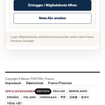
Einloggen / Mitgliedskonto öffnen
News-Abo ansehen
Login, Mitgliedskonto und Abonnement werden sicher über France
Premium verwaltet.
Copyright Editions PHOTRA, France
Impressum
·
Datenschutz
·
France Premium
DEUTSCH
ENGLISH
NEDERLANDS
SPRACHVERSIONEN
ESPAÑOL
ITALIANO
УКРАЇНСЬКА
中文
日本語
한국어
TIẾNG VIỆT