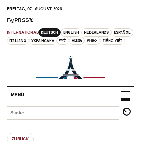
FREITAG, 07. AUGUST 2026
F
◎
P
RSS
𝕏
DEUTSCH
ENGLISH
NEDERLANDS
ESPAÑOL
INTERNATIONAL
ITALIANO
УКРАЇНСЬКА
中文
日本語
한국어
TIẾNG VIỆT
MENÜ
ZURÜCK