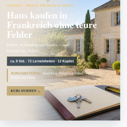
ANZEIGE · FRANCE PREMIUM ACADEMY
Haus kaufen in
Frankreich ohne teure
Fehler
Prüfen, verhandeln und kaufen – ohne
kostspielige Fehler.
ca. 9 Std. · 72 Lerneinheiten · 12 Kapitel
BONUSMATERIAL:
Kauf-Due-Diligence-Paket · PDF,
Excel und Word
KURS ANSEHEN
→