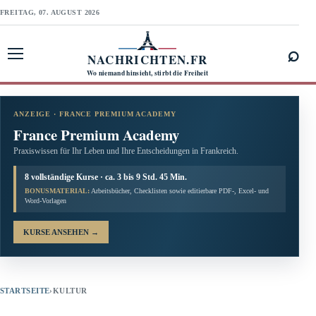
FREITAG, 07. AUGUST 2026
⌕
NACHRICHTEN.FR
Menü öffnen
Wo niemand hinsieht, stirbt die Freiheit
ANZEIGE · FRANCE PREMIUM ACADEMY
France Premium Academy
Praxiswissen für Ihr Leben und Ihre Entscheidungen in Frankreich.
8 vollständige Kurse · ca. 3 bis 9 Std. 45 Min.
BONUSMATERIAL:
Arbeitsbücher, Checklisten sowie editierbare PDF-, Excel- und
Word-Vorlagen
KURSE ANSEHEN
→
STARTSEITE
›
KULTUR