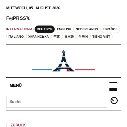
MITTWOCH, 05. AUGUST 2026
F
◎
P
RSS
𝕏
DEUTSCH
ENGLISH
NEDERLANDS
ESPAÑOL
INTERNATIONAL
ITALIANO
УКРАЇНСЬКА
中文
日本語
한국어
TIẾNG VIỆT
MENÜ
ZURÜCK