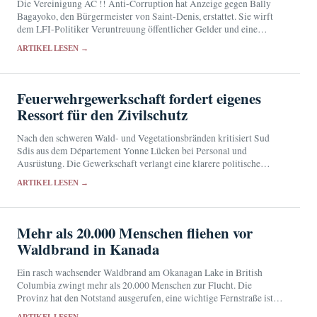
Die Vereinigung AC !! Anti-Corruption hat Anzeige gegen Bally
Bagayoko, den Bürgermeister von Saint-Denis, erstattet. Sie wirft
dem LFI-Politiker Veruntreuung öffentlicher Gelder und eine
mutmaßlich fingierte Beschäftigung vor. Bagayoko bestreitet die
ARTIKEL LESEN →
Anschuldigungen.
Feuerwehrgewerkschaft fordert eigenes
Ressort für den Zivilschutz
Nach den schweren Wald- und Vegetationsbränden kritisiert Sud
Sdis aus dem Département Yonne Lücken bei Personal und
Ausrüstung. Die Gewerkschaft verlangt eine klarere politische
Verantwortung für den Zivilschutz.
ARTIKEL LESEN →
Mehr als 20.000 Menschen fliehen vor
Waldbrand in Kanada
Ein rasch wachsender Waldbrand am Okanagan Lake in British
Columbia zwingt mehr als 20.000 Menschen zur Flucht. Die
Provinz hat den Notstand ausgerufen, eine wichtige Fernstraße ist
gesperrt.
ARTIKEL LESEN →