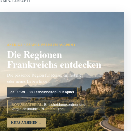
3 MIN. LESEZEIT
ANZEIGE · FRANCE PREMIUM ACADEMY
Die Regionen
Frankreichs entdecken
Die passende Region für Reise, Immobilie
oder neues Leben finden.
ca. 3 Std. · 38 Lerneinheiten · 9 Kapitel
BONUSMATERIAL:
Entscheidungsordner und
Vergleichsmatrix · PDF und Excel
KURS ANSEHEN
→