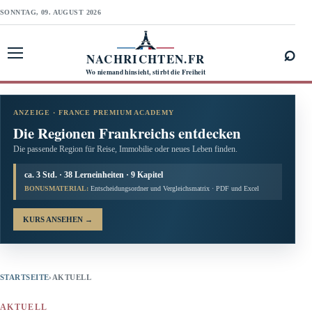
SONNTAG, 09. AUGUST 2026
⌕
NACHRICHTEN.FR
Menü öffnen
Wo niemand hinsieht, stirbt die Freiheit
ANZEIGE · FRANCE PREMIUM ACADEMY
Die Regionen Frankreichs entdecken
Die passende Region für Reise, Immobilie oder neues Leben finden.
ca. 3 Std. · 38 Lerneinheiten · 9 Kapitel
BONUSMATERIAL:
Entscheidungsordner und Vergleichsmatrix · PDF und Excel
KURS ANSEHEN
→
STARTSEITE
›
AKTUELL
AKTUELL