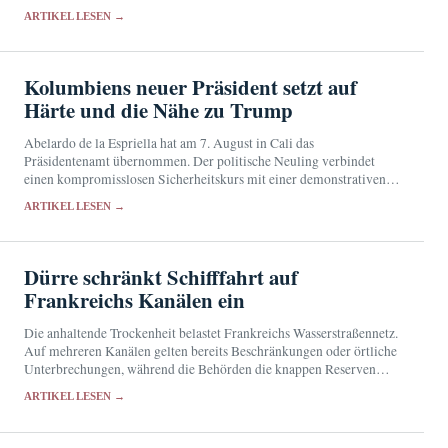
so stark beeinflussen, dass gefährliche Brandwolken, Böen und neue
ARTIKEL LESEN →
Zündherde entstehen.
Kolumbiens neuer Präsident setzt auf
Härte und die Nähe zu Trump
Abelardo de la Espriella hat am 7. August in Cali das
Präsidentenamt übernommen. Der politische Neuling verbindet
einen kompromisslosen Sicherheitskurs mit einer demonstrativen
Annäherung an US-Präsident Donald Trump.
ARTIKEL LESEN →
Dürre schränkt Schifffahrt auf
Frankreichs Kanälen ein
Die anhaltende Trockenheit belastet Frankreichs Wasserstraßennetz.
Auf mehreren Kanälen gelten bereits Beschränkungen oder örtliche
Unterbrechungen, während die Behörden die knappen Reserven
durch sparsamere Schleusungen zu schonen versuchen.
ARTIKEL LESEN →