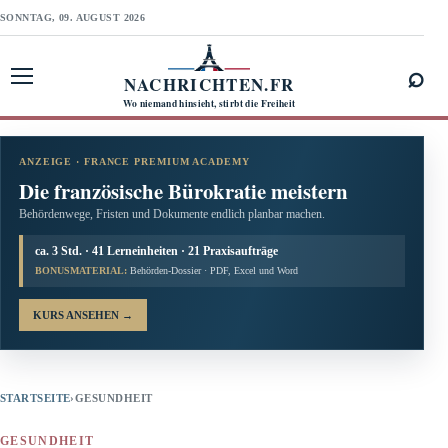
SONNTAG, 09. AUGUST 2026
⌕
NACHRICHTEN.FR
Menü öffnen
Wo niemand hinsieht, stirbt die Freiheit
ANZEIGE · FRANCE PREMIUM ACADEMY
Die französische Bürokratie meistern
Behördenwege, Fristen und Dokumente endlich planbar machen.
ca. 3 Std. · 41 Lerneinheiten · 21 Praxisaufträge
BONUSMATERIAL:
Behörden-Dossier · PDF, Excel und Word
KURS ANSEHEN
→
STARTSEITE
›
GESUNDHEIT
GESUNDHEIT