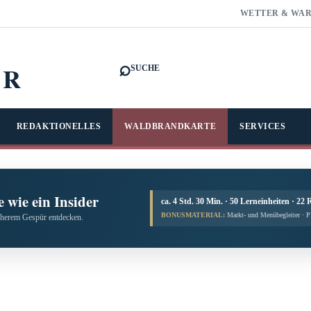
WETTER & WA
⌕
FR
SUCHE
REDAKTIONELLES
WALDBRANDKARTE
SERVICES
 wie ein Insider
ca. 4 Std. 30 Min. · 50 Lerneinheiten · 22 
BONUSMATERIAL:
Markt- und Menübegleiter · 
cherem Gespür entdecken.