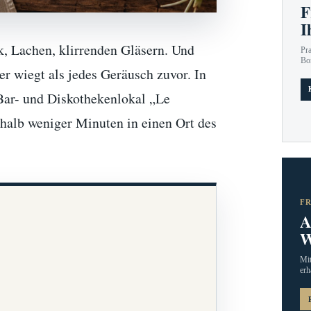
F
I
k, Lachen, klirrenden Gläsern. Und
Pr
Bo
er wiegt als jedes Geräusch zuvor. In
Bar- und Diskothekenlokal „Le
halb weniger Minuten in einen Ort des
F
A
W
Mit
erh