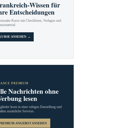
rankreich-Wissen für
hre Entscheidungen
axisnahe Kurse mit Checklisten, Vorlagen und
nusmaterial.
KURSE ANSEHEN →
RANCE PREMIUM
lle Nachrichten ohne
erbung lesen
glieder lesen in einer ruhigen Darstellung und
alten zusätzliche Services.
PREMIUM-ANGEBOT ANSEHEN