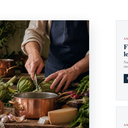
AN
F
l
Nac
ein
AN