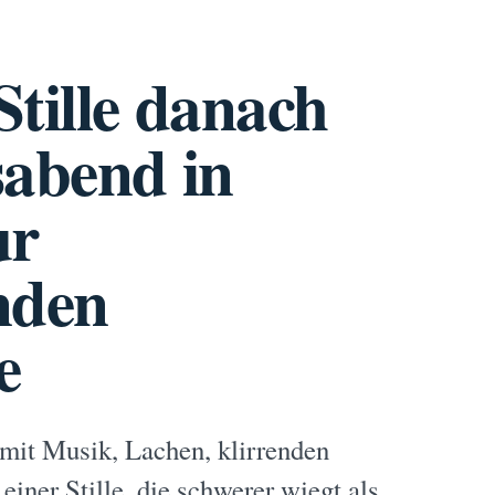
tille danach
sabend in
ur
nden
e
 mit Musik, Lachen, klirrenden
iner Stille, die schwerer wiegt als