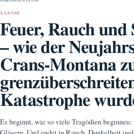
STARTSEITE
›
À LA UNE
À LA UNE
Feuer, Rauch und S
– wie der Neujahr
Crans-Montana z
grenzüberschreite
Katastrophe wurd
Es beginnt, wie so viele Tragödien beginnen:
Gläsern. Und endet in Rauch, Dunkelheit und e