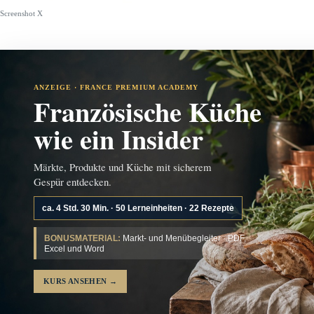
Screenshot X
ANZEIGE · FRANCE PREMIUM ACADEMY
Französische Küche
wie ein Insider
Märkte, Produkte und Küche mit sicherem
Gespür entdecken.
ca. 4 Std. 30 Min. · 50 Lerneinheiten · 22 Rezepte
BONUSMATERIAL:
Markt- und Menübegleiter · PDF,
Excel und Word
KURS ANSEHEN
→