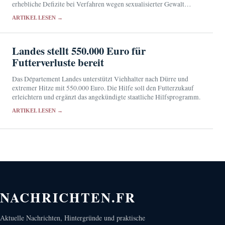
erhebliche Defizite bei Verfahren wegen sexualisierter Gewalt
gegen Minderjährige. Der Syndicat de la magistrature hält die
ARTIKEL LESEN →
Ursachen seit Jahren für bekannt.
Landes stellt 550.000 Euro für
Futterverluste bereit
Das Département Landes unterstützt Viehhalter nach Dürre und
extremer Hitze mit 550.000 Euro. Die Hilfe soll den Futterzukauf
erleichtern und ergänzt das angekündigte staatliche Hilfsprogramm.
ARTIKEL LESEN →
NACHRICHTEN.FR
Aktuelle Nachrichten, Hintergründe und praktische