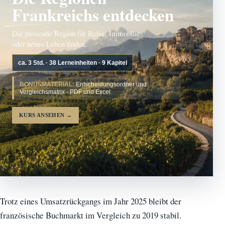
Frankreichs entdecken
Die passende Region für Reise, Immobilie
oder neues Leben finden.
ca. 3 Std. · 38 Lerneinheiten · 9 Kapitel
BONUSMATERIAL:
Entscheidungsordner und
Vergleichsmatrix · PDF und Excel
KURS ANSEHEN
→
Trotz eines Umsatzrückgangs im Jahr 2025 bleibt der
französische Buchmarkt im Vergleich zu 2019 stabil.