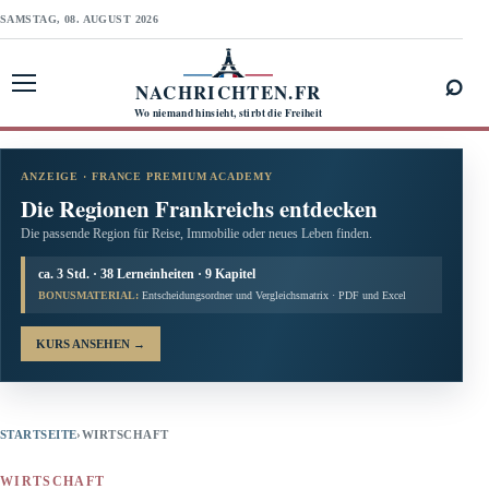
SAMSTAG, 08. AUGUST 2026
⌕
NACHRICHTEN.FR
Menü öffnen
Wo niemand hinsieht, stirbt die Freiheit
ANZEIGE · FRANCE PREMIUM ACADEMY
Die Regionen Frankreichs entdecken
Die passende Region für Reise, Immobilie oder neues Leben finden.
ca. 3 Std. · 38 Lerneinheiten · 9 Kapitel
BONUSMATERIAL:
Entscheidungsordner und Vergleichsmatrix · PDF und Excel
KURS ANSEHEN
→
STARTSEITE
›
WIRTSCHAFT
WIRTSCHAFT