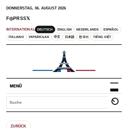
DONNERSTAG, 06. AUGUST 2026
F
◎
P
RSS
𝕏
DEUTSCH
ENGLISH
NEDERLANDS
ESPAÑOL
INTERNATIONAL
ITALIANO
УКРАЇНСЬКА
中文
日本語
한국어
TIẾNG VIỆT
MENÜ
ZURÜCK