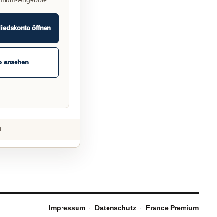
emium-Angebote.
liedskonto öffnen
o ansehen
t.
Impressum
·
Datenschutz
·
France Premium