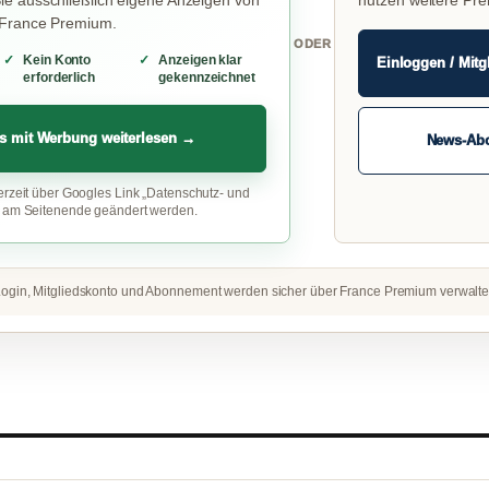
e ausschließlich eigene Anzeigen von
nutzen weitere Pr
 France Premium.
ODER
Kein Konto
Anzeigen klar
Einloggen / Mitg
erforderlich
gekennzeichnet
s mit Werbung weiterlesen →
News-Ab
erzeit über Googles Link „Datenschutz- und
“ am Seitenende geändert werden.
ogin, Mitgliedskonto und Abonnement werden sicher über France Premium verwalte