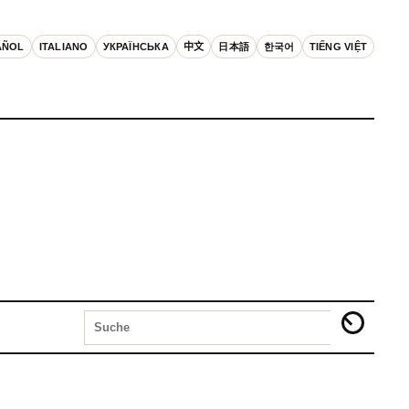
AÑOL
ITALIANO
УКРАЇНСЬКА
中文
日本語
한국어
TIẾNG VIỆT