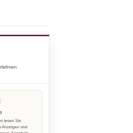
befreien
n
o lesen Sie
e Anzeigen und