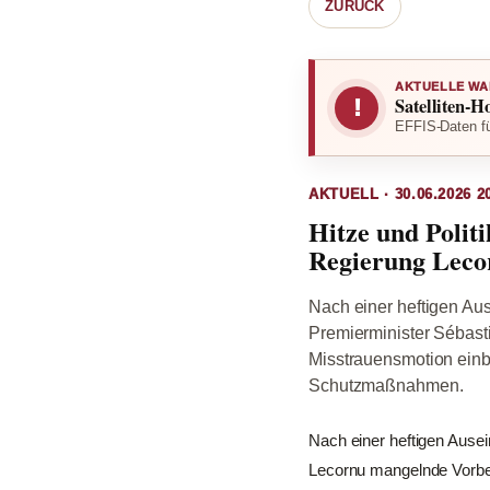
ZURÜCK
AKTUELLE WA
Satelliten-H
!
EFFIS-Daten fü
AKTUELL · 30.06.2026 2
Hitze und Polit
Regierung Leco
Nach einer heftigen Au
Premierminister Sébast
Misstrauensmotion einbr
Schutzmaßnahmen.
Nach einer heftigen Ause
Lecornu mangelnde Vorber