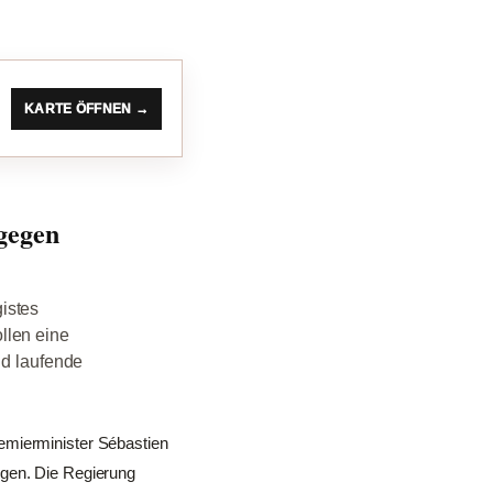
KARTE ÖFFNEN →
 gegen
istes
llen eine
nd laufende
emierminister Sébastien
ngen. Die Regierung