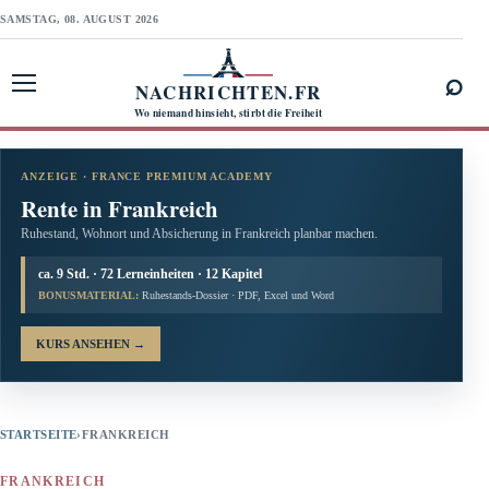
SAMSTAG, 08. AUGUST 2026
⌕
NACHRICHTEN.FR
Menü öffnen
Wo niemand hinsieht, stirbt die Freiheit
ANZEIGE · FRANCE PREMIUM ACADEMY
Rente in Frankreich
Ruhestand, Wohnort und Absicherung in Frankreich planbar machen.
ca. 9 Std. · 72 Lerneinheiten · 12 Kapitel
BONUSMATERIAL:
Ruhestands-Dossier · PDF, Excel und Word
KURS ANSEHEN
→
STARTSEITE
›
FRANKREICH
FRANKREICH