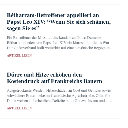
Bétharram-Betroffener appelliert an
Papst Leo XIV: “Wenn Sie sich schämen,
sagen Sie es”
Ein Betroffener des Missbrauchsskandals an Notre-Dame de
Bétharram fordert von Papst Leo XIV ein klares öffentliches Wort.
Der Opferverband hofft weiterhin auf eine persönliche Begegnung
mit dem Kirchenoberhaupt.
ARTIKEL LESEN →
Dürre und Hitze erhöhen den
Kostendruck auf Frankreichs Bauern
Ausgetrocknete Weiden, Hitzeschäden an Obst und Gemüse sowie
schwächere Ernten belasten französische Agrarbetriebe. Offizielle
Daten weisen auf erhebliche Defizite beim Graswachstum und einen
wachsenden Futterbedarf hin.
ARTIKEL LESEN →