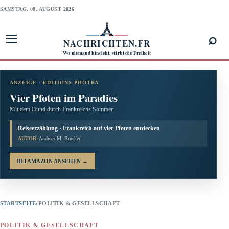
SAMSTAG, 08. AUGUST 2026
⌕
NACHRICHTEN.FR
Menü öffnen
Wo niemand hinsieht, stirbt die Freiheit
ANZEIGE · EDITIONS PHOTRA
Vier Pfoten im Paradies
Mit dem Hund durch Frankreichs Sommer.
Reiseerzählung · Frankreich auf vier Pfoten entdecken
AUTOR:
Andreas M. Brucker
BEI AMAZON ANSEHEN
→
STARTSEITE
›
POLITIK & GESELLSCHAFT
POLITIK & GESELLSCHAFT