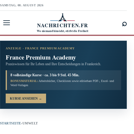
SAMSTAG, 08. AUGUST 2026
⌕
NACHRICHTEN.FR
Menü öffnen
Wo niemand hinsieht, stirbt die Freiheit
ANZEIGE · FRANCE PREMIUM ACADEMY
France Premium Academy
Praxiswissen für Ihr Leben und Ihre Entscheidungen in Frankreich.
8 vollständige Kurse · ca. 3 bis 9 Std. 45 Min.
BONUSMATERIAL:
Arbeitsbücher, Checklisten sowie editierbare PDF-, Excel- und
Word-Vorlagen
KURSE ANSEHEN
→
STARTSEITE
›
UMWELT