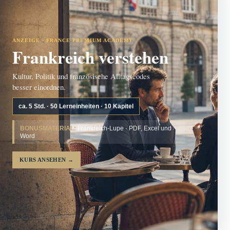
ANZEIGE · FRANCE PREMIUM ACADEMY
Frankreich verstehen
Kultur, Politik und französische Alltagscodes
besser einordnen.
ca. 5 Std. · 50 Lerneinheiten · 10 Kapitel
BONUSMATERIAL:
Frankreich-Lupe · PDF, Excel und
Word
KURS ANSEHEN
→